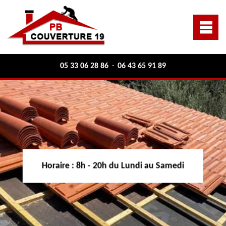
05 33 06 28 86
06 43 65 91 89
-
Horaire :
8h - 20h du Lundi au Samedi