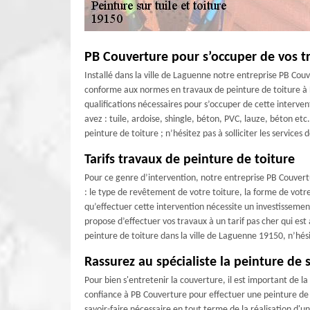
PB Couverture pour s’occuper de vos t
Installé dans la ville de Laguenne notre entreprise PB Cou
conforme aux normes en travaux de peinture de toiture à 
qualifications nécessaires pour s’occuper de cette interve
avez : tuile, ardoise, shingle, béton, PVC, lauze, béton etc
peinture de toiture ; n’hésitez pas à solliciter les service
Tarifs travaux de peinture de toiture
Pour ce genre d’intervention, notre entreprise PB Couverture
: le type de revêtement de votre toiture, la forme de votre
qu’effectuer cette intervention nécessite un investisseme
propose d’effectuer vos travaux à un tarif pas cher qui est
peinture de toiture dans la ville de Laguenne 19150, n’hés
Rassurez au spécialiste la peinture de 
Pour bien s'entretenir la couverture, il est important de la
confiance à PB Couverture pour effectuer une peinture de v
savoir-faire nécessaire en tout terme de la réalisation d'un