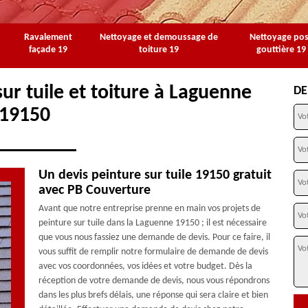
Ravalement
Nettoyage et demoussage de
Nettoyage po
façade 19
toiture 19
gouttière 19
ur tuile et toiture à Laguenne
DE
19150
Un devis peinture sur tuile 19150 gratuit
avec PB Couverture
Avant que notre entreprise prenne en main vos projets de
peinture sur tuile dans la Laguenne 19150 ; il est nécessaire
que vous nous fassiez une demande de devis. Pour ce faire, il
vous suffit de remplir notre formulaire de demande de devis
avec vos coordonnées, vos idées et votre budget. Dès la
réception de votre demande de devis, nous vous répondrons
dans les plus brefs délais, une réponse qui sera claire et bien