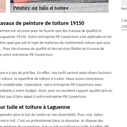
Pei
1 i
ravaux de peinture de toiture 19150
192
verture est reconnu pour ne fournir que des travaux de qualité et
Laguenne 19150. Notre entreprise PB Couverture a les aptitudes et les
ntion quel que soit le type de matériau de revêtement toiture que vous
... Pour des travaux de qualité et des services fiables en travaux de
s de notre entreprise PB Couverture.
 n’a pas de prix fixe. En effet, nos tarifs varient selon divers facteurs
 toiture, la superficie de toiture à traiter. Nous avons consciences
nt considérable. Cependant, notre entreprise PB Couverture vous
 adaptés à votre budget. Ainsi, pour un excellent rapport qualité-prix en
itez pas à faire appel à notre entreprise PB Couverture.
sur tuile et toiture à Laguenne
 peindre dans le but de renforcer son étanchéité. Pour cela, faites
otre toit. C'est un professionnel dans ce domaine, et dispose des
e peinture de couverture, que ce soit en toiture ou tuile. En effet, PB