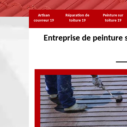
Artisan
Réparation de
Peinture sur
couvreur 19
toiture 19
toiture 19
Entreprise de peinture s