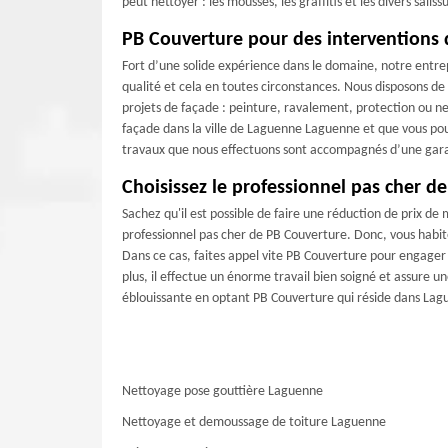
peut nettoyer : les mousses, les graffitis et les divers sal
PB Couverture pour des interventions 
Fort d’une solide expérience dans le domaine, notre entre
qualité et cela en toutes circonstances. Nous disposons de 
projets de façade : peinture, ravalement, protection ou n
façade dans la ville de Laguenne Laguenne et que vous pouve
travaux que nous effectuons sont accompagnés d’une gar
Choisissez le professionnel pas cher 
Sachez qu'il est possible de faire une réduction de prix d
professionnel pas cher de PB Couverture. Donc, vous habi
Dans ce cas, faites appel vite PB Couverture pour engager 
plus, il effectue un énorme travail bien soigné et assure u
éblouissante en optant PB Couverture qui réside dans La
Nettoyage pose gouttière Laguenne
Nettoyage et demoussage de toiture Laguenne