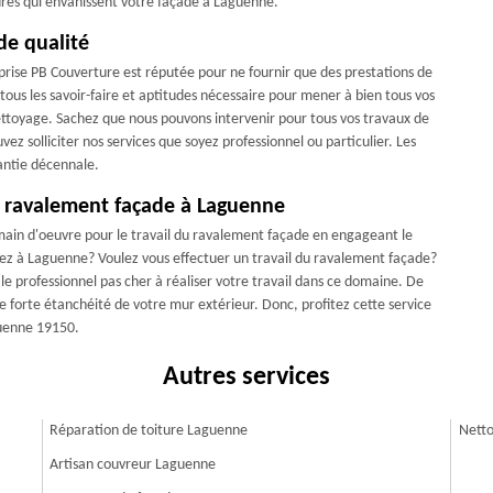
issures qui envahissent votre façade à Laguenne.
de qualité
prise PB Couverture est réputée pour ne fournir que des prestations de
tous les savoir-faire et aptitudes nécessaire pour mener à bien tous vos
ettoyage. Sachez que nous pouvons intervenir pour tous vos travaux de
z solliciter nos services que soyez professionnel ou particulier. Les
antie décennale.
de ravalement façade à Laguenne
e main d'oeuvre pour le travail du ravalement façade en engageant le
tez à Laguenne? Voulez vous effectuer un travail du ravalement façade?
le professionnel pas cher à réaliser votre travail dans ce domaine. De
ne forte étanchéité de votre mur extérieur. Donc, profitez cette service
guenne 19150.
Autres services
Réparation de toiture Laguenne
Netto
Artisan couvreur Laguenne