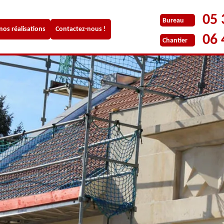
05 
Bureau
 nos réalisations
Contactez-nous !
06 
Chantier