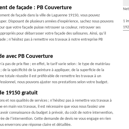
ment de façade : PB Couverture
Net
lement de façade dans la ville de Laguenne 19150, vous pouvez
1 i
uper. Disposant de plusieurs années d’expérience, sachez nous pouvons
192
our que votre façade puisse retrouver sa couleur, retrouver ses
ropriés pour débarrasser votre façade des salissures. Ainsi, qu’il
ade ; n’hésitez pas à remettre vos travaux à notre entreprise PB
ade avec PB Couverture
pas de prix fixe ; en effet, le tarif varie selon : le type de matériau
 de la spécificité de la peinture à appliquer, de la superficie de la
e totale réussite il est préférable de remettre les travaux à un
ssionnel, nous pouvons ajuster nos prestations selon votre budget.
de 19150 gratuit
ns et nos qualités de services ; n’hésitez pas à remettre vos travaux à
 en main vos travaux, il est nécessaire que vous nous fassiez une
voir connaissance du budget à prévoir, du coût de notre intervention,
durée de l’intervention. Cette demande de devis ne vous engage en rien
us enverrons une réponse claire et détaillée.