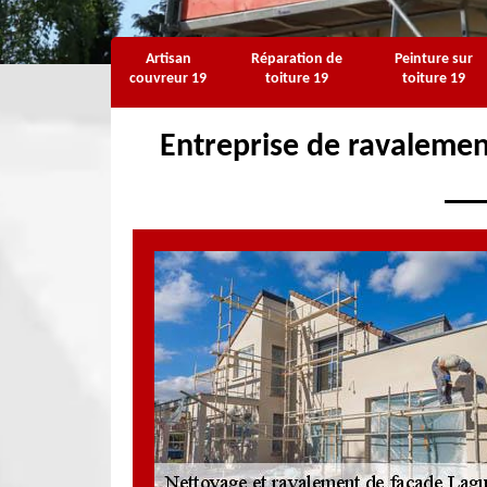
Artisan
Réparation de
Peinture sur
couvreur 19
toiture 19
toiture 19
Entreprise de ravaleme