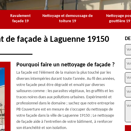
Ravalement
Nettoyage et demoussage de
Nettoyage po
façade 19
toiture 19
gouttière 19
nt de façade à Laguenne 19150
DE
Pourquoi faire un nettoyage de façade ?
La façade est l’élément de la maison la plus touché par les
diverses intempéries durant toute l’année. Au fil des années,
votre façade peut être dégradé et envahi par diverses
salissures comme : les parasites végétaux, les graffitis et les
traces noires dues aux pollutions urbaines. Expérimenté et
professionnel dans le domaine ; sachez que notre entreprise
PB Couverture est en mesure de s’occuper du nettoyage de
votre façade dans la ville de Laguenne 19150 ; Le nettoyage
de façade aide à l’entretien de votre bâtiment, à renforcer
son étanchéité et son isolation.