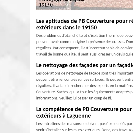
Les aptitudes de PB Couverture pour ré
extérieurs dans le 19150
Des problèmes d'étanchéité et d'isolation thermique peuve
peuvent avoir comme origine la présence des crasses. Donc, 
réguliers. Par conséquent, il est incontournable de convier
travail de bonne qualité. Il peut aussi dresser un devis qu
Le nettoyage des façades par un façad
Les opérations de nettoyage de façade sont très important
peuvent être rencontrés sur ces surfaces. Ils peuvent entra
réguliers, il va falloir rechercher des experts en la matièr
Couverture. Sachez qu'il a tous les équipements adaptés po
informations, veuillez lui passer un coup de fil.
La compétence de PB Couverture pour e
extérieurs à Laguenne
Les entretiens des maisons ne doivent pas être oubliés par l
venir s'installer sur les murs extérieurs. Donc, des travaux