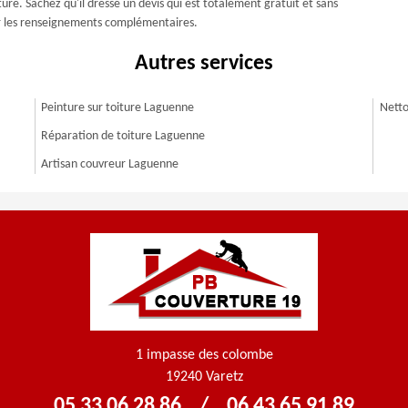
. Sachez qu'il dresse un devis qui est totalement gratuit et sans
llir les renseignements complémentaires.
Autres services
Peinture sur toiture Laguenne
Netto
Réparation de toiture Laguenne
Artisan couvreur Laguenne
1 impasse des colombe
19240 Varetz
05 33 06 28 86
/
06 43 65 91 89