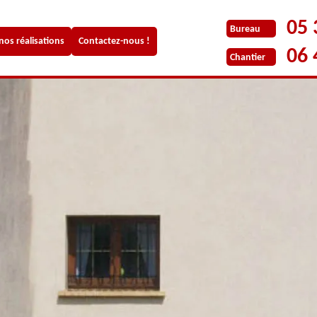
05 
Bureau
 nos réalisations
Contactez-nous !
06 
Chantier