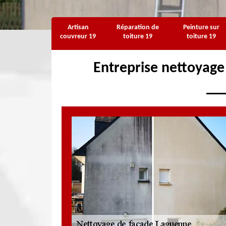
Artisan
Réparation de
Peinture sur
couvreur 19
toiture 19
toiture 19
Entreprise nettoyag