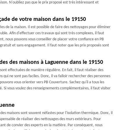
on. N'oubliez pas que le prix proposé est très intéressant et
açade de votre maison dans le 19150
ies de la maison. Il est possible de faire des nettoyages pour éliminer
uble. Afin d'effectuer ces travaux qui sont très complexes, il faut
nt, nous pouvons vous conseiller de placer votre confiance en PB
gratuit et sans engagement. Il faut noter que les prix proposés sont
ades des maisons à Laguenne dans le 19150
ont effectuées de manière régulière. En fait, il faut réaliser des
 qui ne sont pas faciles. Donc, il va falloir rechercher des personnes
ouvons vous orienter vers PB Couverture. Sachez qu'il a tous les
. Si vous voulez des renseignements complémentaires, il faut visiter
guenne
es maisons sont souvent néfastes pour l'isolation thermique. Donc, il
ndispensable de réaliser des nettoyages des murs extérieurs. Pour
rtant de convier des experts en la matière. Par conséquent, nous