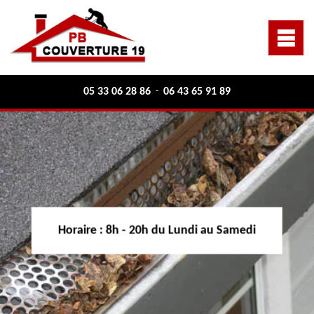
05 33 06 28 86
06 43 65 91 89
-
Horaire :
8h - 20h du Lundi au Samedi