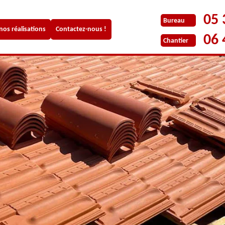
05 
Bureau
 nos réalisations
Contactez-nous !
06 
Chantier