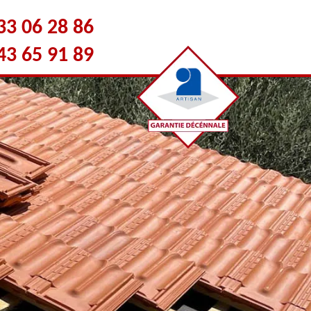
33 06 28 86
43 65 91 89