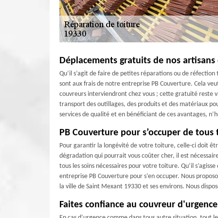
Déplacements gratuits de nos artisans
Qu’il s’agit de faire de petites réparations ou de réfectio
sont aux frais de notre entreprise PB Couverture. Cela veu
couvreurs interviendront chez vous ; cette gratuité reste 
transport des outillages, des produits et des matériaux po
services de qualité et en bénéficiant de ces avantages, n’h
PB Couverture pour s’occuper de tous 
Pour garantir la longévité de votre toiture, celle-ci doit ê
dégradation qui pourrait vous coûter cher, il est nécessa
tous les soins nécessaires pour votre toiture. Qu’il s’agis
entreprise PB Couverture pour s’en occuper. Nous proposons
la ville de Saint Mexant 19330 et ses environs. Nous disposo
Faites confiance au couvreur d'urgence
En cas d’urgence comme dans tous autre situation, tout le