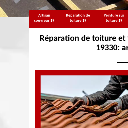
Artisan
Réparation de
Peinture sur
couvreur 19
toiture 19
toiture 19
Réparation de toiture et 
19330: a