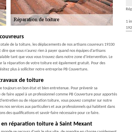
Rép
1 i
192
 couvreurs
n totale de la toiture, les déplacements de nos artisans couvreurs 19330
t dire que vous n’aurez rien à payer quand nos équipes d’artisans
valable tant que vous vous trouvez dans notre zone d’intervention. Le
ur la réparation de votre toiture est également gratuit. Pour des
ésitez plus à solliciter notre entreprise PB Couverture.
travaux de toiture
tre toujours en bon état et bien entretenue. Pour prévenir sa
ire de faire appel à un professionnel comme PB Couverture pour apportés
se d’entretien ou de réparation toiture, vous pouvez compter sur notre
 nos services aux particuliers et aux professionnels qui habitent dans
ns des qualifications et savoir-faire nécessaire pour ce faire.
 en réparation toiture à Saint Mexant
 monde se recours d’agir le plus vite, de prendre en charge rapidement