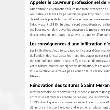
Appelez le couvreur professionnel de r
Une toiture bien étanche rassure une forte protection à l'
réalisation ce travail exige parfois des prix trop cher. Donc
de réduire le prix de la main-d'œuvre dans ce domaine en 
Saint Mexant 19330. En plus, ils sont compétents et réalisen
meilleur moyen de trouver les couvreurs le moins chers rest
des experts en contactant PB Couverture qui se siège Sai
Les conséquences d’une infiltration d’
Les infiltrations d'eau toiture peuvent causer d'énormes 
de l’enduit, des fissures sur les murs, des traces noires su
maison (qui peut affecter la santé), présence de moisissure
votre toiture montre des signes de défaillance, faites app
PB Couverture vous n’avez pas à vous en faire car nous allo
Mexant.
Rénovation des toitures à Saint Mexan
Il est nécessaire de rénover le toit, si celle-ci montre un
entreprise est dans la capacité de réaliser une rénovation 
19330. Avant que nous commencions les travaux, nous allons
définirons si l’action à entreprendre est le remplacement o