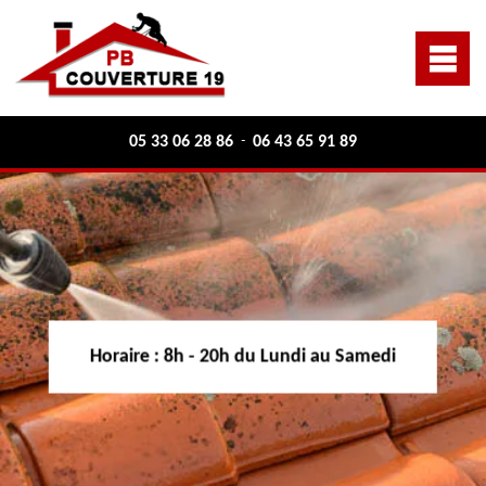
05 33 06 28 86
06 43 65 91 89
-
Horaire :
8h - 20h du Lundi au Samedi