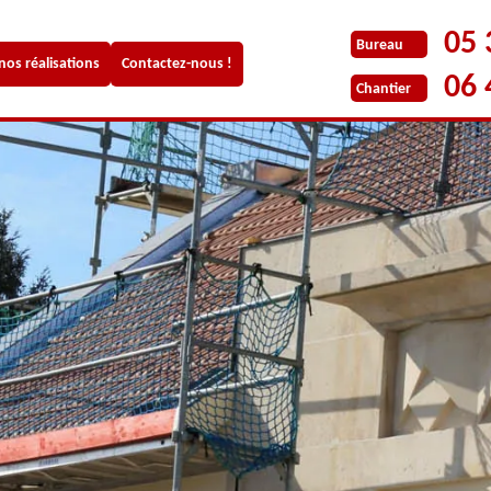
05 
Bureau
 nos réalisations
Contactez-nous !
06 
Chantier