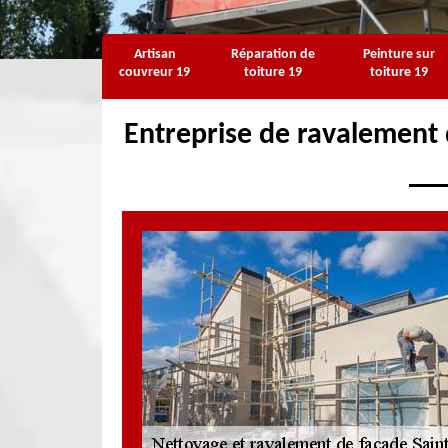
Artisan
Réparation de
Peinture sur
couvreur 19
toiture 19
toiture 19
Entreprise de ravalement