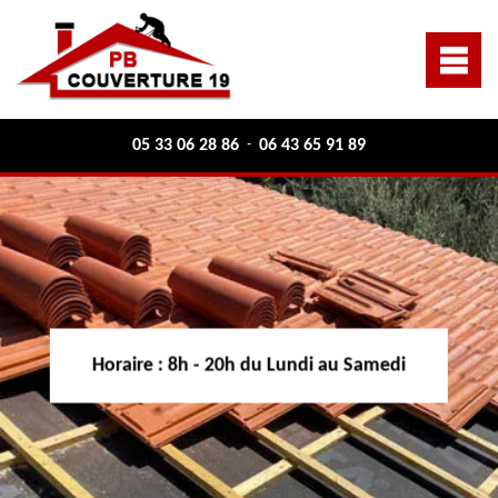
05 33 06 28 86
06 43 65 91 89
-
Horaire :
8h - 20h du Lundi au Samedi