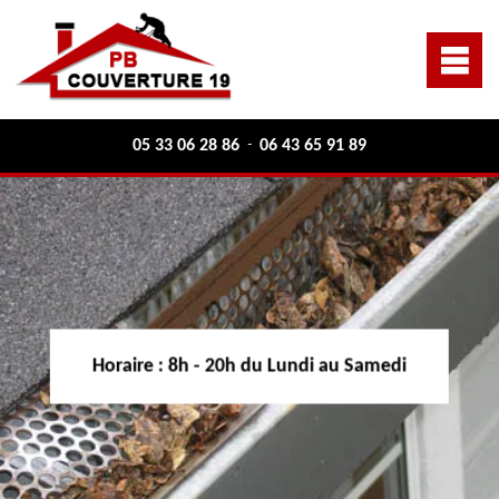
05 33 06 28 86
06 43 65 91 89
-
Horaire :
8h - 20h du Lundi au Samedi