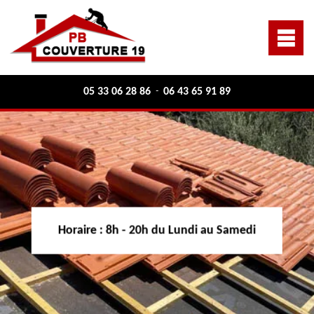
05 33 06 28 86
06 43 65 91 89
-
Horaire :
8h - 20h du Lundi au Samedi