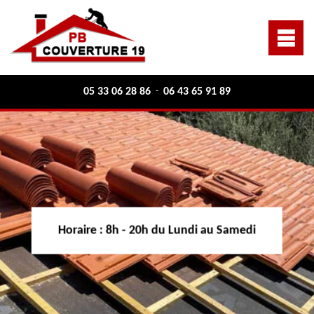
05 33 06 28 86
06 43 65 91 89
-
Horaire :
8h - 20h du Lundi au Samedi