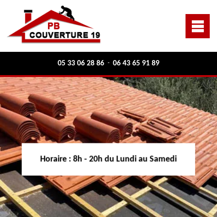
05 33 06 28 86
06 43 65 91 89
-
Horaire :
8h - 20h du Lundi au Samedi