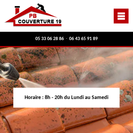
05 33 06 28 86
06 43 65 91 89
-
Horaire :
8h - 20h du Lundi au Samedi