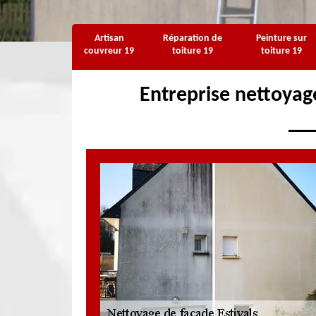
Artisan
Réparation de
Peinture sur
couvreur 19
toiture 19
toiture 19
Entreprise nettoyag