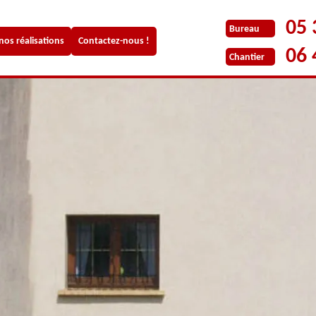
05 
Bureau
 nos réalisations
Contactez-nous !
06 
Chantier