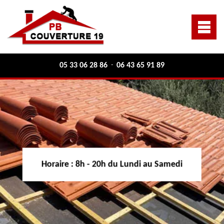
05 33 06 28 86
06 43 65 91 89
-
Horaire :
8h - 20h du Lundi au Samedi