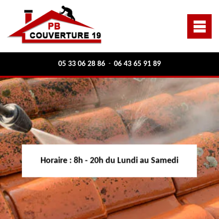
05 33 06 28 86
06 43 65 91 89
-
Horaire :
8h - 20h du Lundi au Samedi