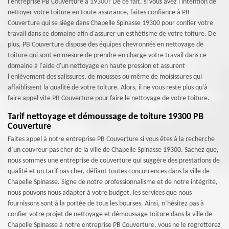
l'entreprise PB Couverture à 19300? De ce fait, si vous avez l'intention de
nettoyer votre toiture en toute assurance, faites confiance à PB
Couverture qui se siège dans Chapelle Spinasse 19300 pour confier votre
travail dans ce domaine afin d'assurer un esthétisme de votre toiture. De
plus, PB Couverture dispose des équipes chevronnés en nettoyage de
toiture qui sont en mesure de prendre en charge votre travail dans ce
domaine à l'aide d'un nettoyage en haute pression et assurent
l'enlèvement des salissures, de mousses ou même de moisissures qui
affaiblissent la qualité de votre toiture. Alors, il ne vous reste plus qu'à
faire appel vite PB Couverture pour faire le nettoyage de votre toiture.
Tarif nettoyage et démoussage de toiture 19300 PB
Couverture
Faites appel à notre entreprise PB Couverture si vous êtes à la recherche
d’un couvreur pas cher de la ville de Chapelle Spinasse 19300. Sachez que,
nous sommes une entreprise de couverture qui suggère des prestations de
qualité et un tarif pas cher, défiant toutes concurrences dans la ville de
Chapelle Spinasse. Signe de notre professionnalisme et de notre intégrité,
nous pouvons nous adapter à votre budget, les services que nous
fournissons sont à la portée de tous les bourses. Ainsi, n’hésitez pas à
confier votre projet de nettoyage et démoussage toiture dans la ville de
Chapelle Spinasse à notre entreprise PB Couverture, vous ne le regretterez