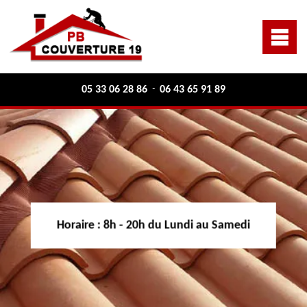
05 33 06 28 86
06 43 65 91 89
-
Horaire :
8h - 20h du Lundi au Samedi