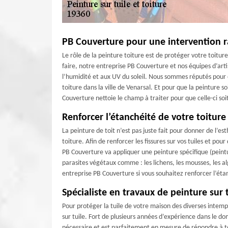
PB Couverture pour une intervention ra
Le rôle de la peinture toiture est de protéger votre toitu
faire, notre entreprise PB Couverture et nos équipes d’arti
l’humidité et aux UV du soleil. Nous sommes réputés pour 
toiture dans la ville de Venarsal. Et pour que la peinture s
Couverture nettoie le champ à traiter pour que celle-ci soi
Renforcer l’étanchéité de votre toiture
La peinture de toit n’est pas juste fait pour donner de l’e
toiture. Afin de renforcer les fissures sur vos tuiles et po
PB Couverture va appliquer une peinture spécifique (peint
parasites végétaux comme : les lichens, les mousses, les a
entreprise PB Couverture si vous souhaitez renforcer l’étan
Spécialiste en travaux de peinture sur 
Pour protéger la tuile de votre maison des diverses intempé
sur tuile. Fort de plusieurs années d’expérience dans le d
nécessaire et est parfaitement en mesure de répondre à t