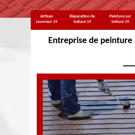
Artisan
Réparation de
Peinture sur
couvreur 19
toiture 19
toiture 19
Entreprise de peinture s