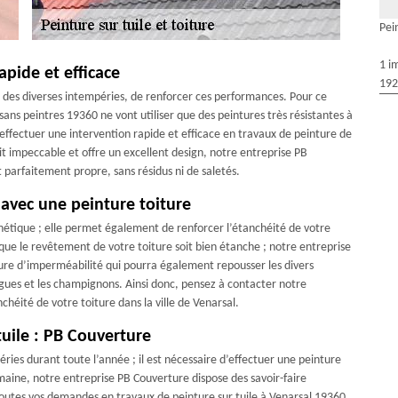
Pei
1 i
pide et efficace
192
re des diverses intempéries, de renforcer ces performances. Pour ce
sans peintres 19360 ne vont utiliser que des peintures très résistantes à
effectuer une intervention rapide et efficace en travaux de peinture de
oit impeccable et offre un excellent design, notre entreprise PB
t parfaitement propre, sans résidus ni de saletés.
 avec une peinture toiture
sthétique ; elle permet également de renforcer l’étanchéité de votre
ur que le revêtement de votre toiture soit bien étanche ; notre entreprise
ure d’imperméabilité qui pourra également repousser les divers
lgues et les champignons. Ainsi donc, pensez à contacter notre
chéité de votre toiture dans la ville de Venarsal.
tuile : PB Couverture
ries durant toute l’année ; il est nécessaire d’effectuer une peinture
omaine, notre entreprise PB Couverture dispose des savoir-faire
outes vos demandes en travaux de peinture sur tuile à Venarsal 19360.