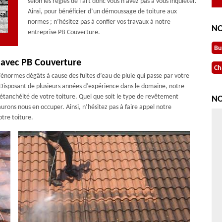
selon les règles de l’art donc vous n’avez pas à vous inquiéter.
Ainsi, pour bénéficier d’un démoussage de toiture aux
normes ; n’hésitez pas à confier vos travaux à notre
NO
entreprise PB Couverture.
Bu
e avec PB Couverture
Ch
’énormes dégâts à cause des fuites d’eau de pluie qui passe par votre
r. Disposant de plusieurs années d’expérience dans le domaine, notre
l’étanchéité de votre toiture. Quel que soit le type de revêtement
NO
aurons nous en occuper. Ainsi, n’hésitez pas à faire appel notre
tre toiture.