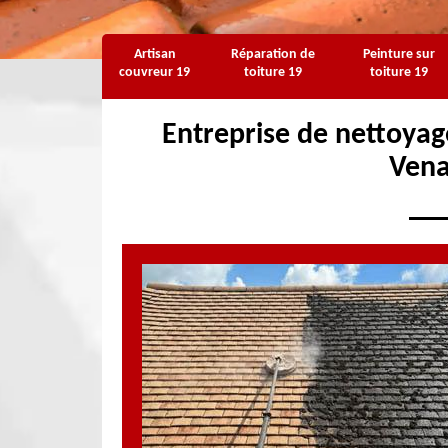
Artisan
Réparation de
Peinture sur
couvreur 19
toiture 19
toiture 19
Entreprise de nettoyag
Vena