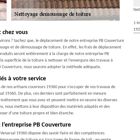
Net
1 i
192
t chez vous
environs ? Sachez que, le déplacement de notre entreprise PB Couverture
ttoyage et de démoussage de toiture. En effet, les frais de déplacement
 produits seront entièrement à la charge de notre entreprise PB
la superficie de la toiture à nettoyer et l’envergure des travaux à
 PB Couverture, nous saurons adopter la méthode adéquate.
és à votre service
s de nos artisans couvreurs 19360 pour s’occuper de vos travaux de
sal 19360. De plus, ces derniers sont parfaitement en mesure
de revêtement que vous avez et peuvent mettre en œuvre les diverses
ons, nous mettons à leur disposition des matériels adaptés et des
sposer d’une toiture propre et bien étanche.
c l’entreprise PB Couverture
e Venarsal 19360 dispose des savoir-faire et des compétences
émoussage de toiture sur tous types de forme de toit : en pente,