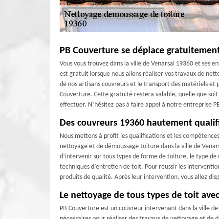
PB Couverture se déplace gratuitemen
Vous vous trouvez dans la ville de Venarsal 19360 et ses 
est gratuit lorsque nous allons réaliser vos travaux de ne
de nos artisans couvreurs et le transport des matériels et
Couverture. Cette gratuité restera valable, quelle que soit 
effectuer. N’hésitez pas à faire appel à notre entreprise
Des couvreurs 19360 hautement qualifi
Nous mettons à profit les qualifications et les compétence
nettoyage et de démoussage toiture dans la ville de Venar
d’intervenir sur tous types de forme de toiture, le type 
techniques d’entretien de toit. Pour réussir les interventi
produits de qualité. Après leur intervention, vous allez di
Le nettoyage de tous types de toit ave
PB Couverture est un couvreur intervenant dans la ville d
nécessaires pour réaliser des travaux de nettoyage et de d