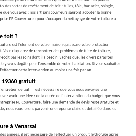
utes sortes de revêtement de toit : tuiles, tôle, bac acier, shingle,
re que vous avez ; nos artisans couvreurs sauront adopter la bonne
eprise PB Couverture ; pour s’occuper du nettoyage de votre toiture à
e toit ?
a toiture est l’élément de votre maison qui assure votre protection
t. Vous risquerez de rencontrer des problèmes de fuite de toiture,
 reçoit pas les soins dont il a besoin. Sachez que, les divers parasites
de graves dégâts pour l’ensemble de votre habitation. Si vous souhaitez
d’effectuer cette intervention au moins une fois par an.
 19360 gratuit
entretien de toit ; il est nécessaire que vous nous envoyiez une
uvez avoir une idée : de la durée de l’intervention, du budget que vous
entreprise PB Couverture, faire une demande de devis reste gratuite et
, nous vous ferons parvenir une réponse claire et détaillée dans les
ture à Venarsal
es années, il est nécessaire de l'effectuer un produit hydrofuge après