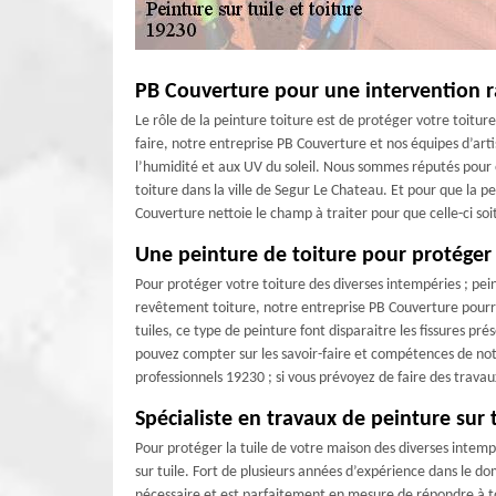
PB Couverture pour une intervention ra
Le rôle de la peinture toiture est de protéger votre toitu
faire, notre entreprise PB Couverture et nos équipes d’arti
l’humidité et aux UV du soleil. Nous sommes réputés pour 
toiture dans la ville de Segur Le Chateau. Et pour que la p
Couverture nettoie le champ à traiter pour que celle-ci soi
Une peinture de toiture pour protéger 
Pour protéger votre toiture des diverses intempéries ; pein
revêtement toiture, notre entreprise PB Couverture pourr
tuiles, ce type de peinture font disparaitre les fissures pré
pouvez compter sur les savoir-faire et compétences de no
professionnels 19230 ; si vous prévoyez de faire des trava
Spécialiste en travaux de peinture sur 
Pour protéger la tuile de votre maison des diverses intempé
sur tuile. Fort de plusieurs années d’expérience dans le d
nécessaire et est parfaitement en mesure de répondre à t