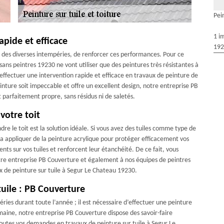
Pei
1 i
pide et efficace
192
re des diverses intempéries, de renforcer ces performances. Pour ce
sans peintres 19230 ne vont utiliser que des peintures très résistantes à
effectuer une intervention rapide et efficace en travaux de peinture de
einture soit impeccable et offre un excellent design, notre entreprise PB
t parfaitement propre, sans résidus ni de saletés.
votre toit
dre le toit est la solution idéale. Si vous avez des tuiles comme type de
a appliquer de la peinture acrylique pour protéger efficacement vos
sents sur vos tuiles et renforcent leur étanchéité. De ce fait, vous
tre entreprise PB Couverture et également à nos équipes de peintres
ux de peinture sur tuile à Segur Le Chateau 19230.
tuile : PB Couverture
ries durant toute l’année ; il est nécessaire d’effectuer une peinture
omaine, notre entreprise PB Couverture dispose des savoir-faire
outes vos demandes en travaux de peinture sur tuile à Segur Le