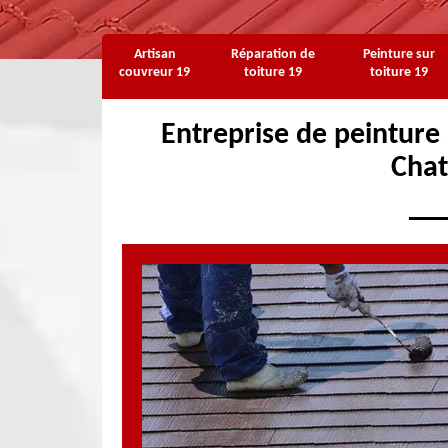
Artisan
Réparation de
Peinture sur
couvreur 19
toiture 19
toiture 19
Entreprise de peinture s
Cha