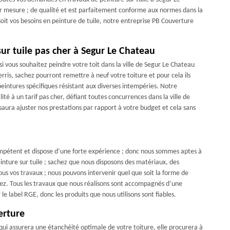
r mesure ; de qualité et est parfaitement conforme aux normes dans la
oit vos besoins en peinture de tuile, notre entreprise PB Couverture
ur tuile pas cher à Segur Le Chateau
i vous souhaitez peindre votre toit dans la ville de Segur Le Chateau
rris, sachez pourront remettre à neuf votre toiture et pour cela ils
 peintures spécifiques résistant aux diverses intempéries. Notre
é à un tarif pas cher, défiant toutes concurrences dans la ville de
ura ajuster nos prestations par rapport à votre budget et cela sans
compétent et dispose d’une forte expérience ; donc nous sommes aptes à
nture sur tuile ; sachez que nous disposons des matériaux, des
ous vos travaux ; nous pouvons intervenir quel que soit la forme de
vez. Tous les travaux que nous réalisons sont accompagnés d’une
 label RGE, donc les produits que nous utilisons sont fiables.
erture
e qui assurera une étanchéité optimale de votre toiture, elle procurera à