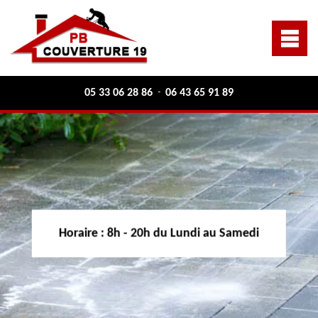
05 33 06 28 86
06 43 65 91 89
-
Horaire :
8h - 20h du Lundi au Samedi