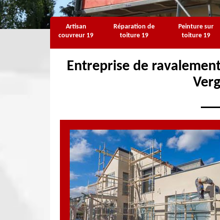
Artisan
Réparation de
Peinture sur
couvreur 19
toiture 19
toiture 19
Entreprise de ravalement
Ver