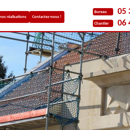
05 
Bureau
 nos réalisations
Contactez-nous !
06 
Chantier