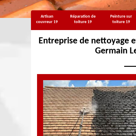
Artisan
Réparation de
Peinture sur
couvreur 19
toiture 19
toiture 19
Entreprise de nettoyage e
Germain L