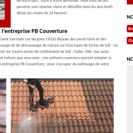
de votre part. Suite à votre demande, nous vous ferons
parvenir une réponse claire et détaillée dans les plus brefs
délais (en moins de 24 heures).
NO
Bu
c l’entreprise PB Couverture
 Saint Germain Les Vergnes 19330 dispose des savoir-faire et des
Ch
oyage et de démoussage de toiture sur tous types de forme de toit : en
 sur toutes sortes de revêtement de toit : tuiles, tôle, bac acier,
nt toiture que vous avez ; nos artisans couvreurs sauront adopter la
NO
re entreprise PB Couverture ; pour s’occuper du nettoyage de votre