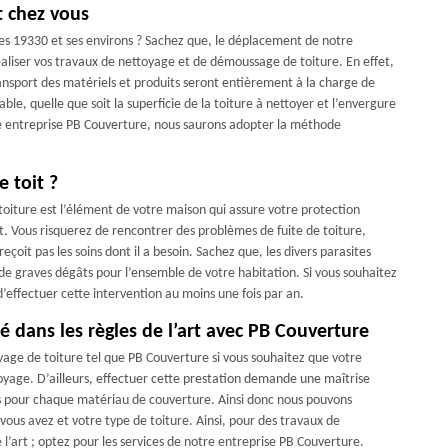
t chez vous
nes 19330 et ses environs ? Sachez que, le déplacement de notre
éaliser vos travaux de nettoyage et de démoussage de toiture. En effet,
ransport des matériels et produits seront entièrement à la charge de
le, quelle que soit la superficie de la toiture à nettoyer et l’envergure
tre entreprise PB Couverture, nous saurons adopter la méthode
e toit ?
a toiture est l’élément de votre maison qui assure votre protection
t. Vous risquerez de rencontrer des problèmes de fuite de toiture,
 reçoit pas les soins dont il a besoin. Sachez que, les divers parasites
de graves dégâts pour l’ensemble de votre habitation. Si vous souhaitez
d’effectuer cette intervention au moins une fois par an.
é dans les règles de l’art avec PB Couverture
oyage de toiture tel que PB Couverture si vous souhaitez que votre
oyage. D’ailleurs, effectuer cette prestation demande une maîtrise
s pour chaque matériau de couverture. Ainsi donc nous pouvons
vous avez et votre type de toiture. Ainsi, pour des travaux de
l’art ; optez pour les services de notre entreprise PB Couverture.