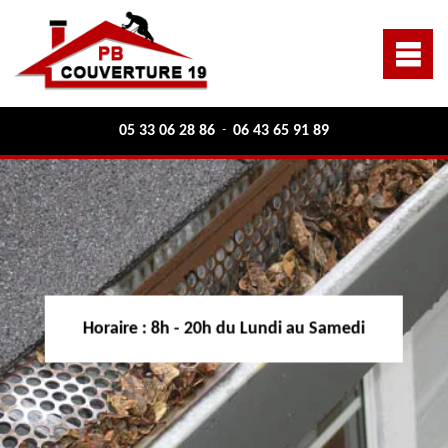
05 33 06 28 86
06 43 65 91 89
-
Horaire :
8h - 20h du Lundi au Samedi