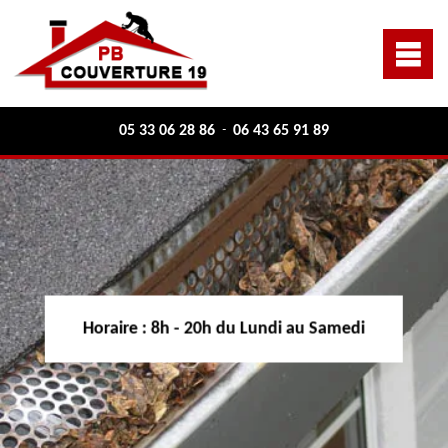
05 33 06 28 86
06 43 65 91 89
-
Horaire :
8h - 20h du Lundi au Samedi