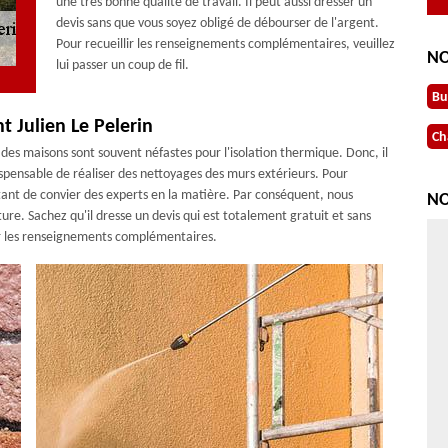
une très bonne qualité de travail. Il peut aussi dresser un
devis sans que vous soyez obligé de débourser de l'argent.
Pour recueillir les renseignements complémentaires, veuillez
NO
lui passer un coup de fil.
Bu
t Julien Le Pelerin
Ch
es maisons sont souvent néfastes pour l'isolation thermique. Donc, il
ndispensable de réaliser des nettoyages des murs extérieurs. Pour
rtant de convier des experts en la matière. Par conséquent, nous
NO
. Sachez qu'il dresse un devis qui est totalement gratuit et sans
llir les renseignements complémentaires.