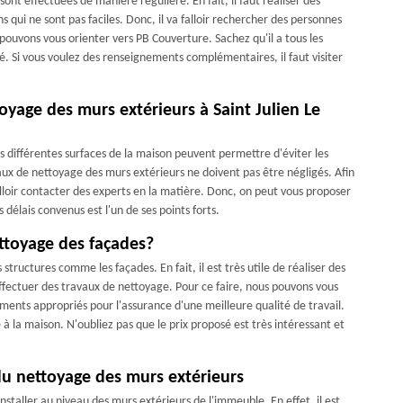
ont effectuées de manière régulière. En fait, il faut réaliser des
 qui ne sont pas faciles. Donc, il va falloir rechercher des personnes
ouvons vous orienter vers PB Couverture. Sachez qu'il a tous les
. Si vous voulez des renseignements complémentaires, il faut visiter
oyage des murs extérieurs à Saint Julien Le
les différentes surfaces de la maison peuvent permettre d'éviter les
aux de nettoyage des murs extérieurs ne doivent pas être négligés. Afin
falloir contacter des experts en la matière. Donc, on peut vous proposer
délais convenus est l'un de ses points forts.
ettoyage des façades?
 structures comme les façades. En fait, il est très utile de réaliser des
 effectuer des travaux de nettoyage. Pour ce faire, nous pouvons vous
ments appropriés pour l'assurance d'une meilleure qualité de travail.
à la maison. N'oubliez pas que le prix proposé est très intéressant et
 du nettoyage des murs extérieurs
nstaller au niveau des murs extérieurs de l'immeuble. En effet, il est