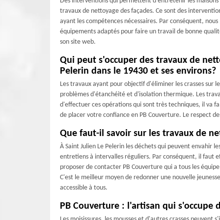
Des interventions qui permettent d'entretenir les maisons s
travaux de nettoyage des façades. Ce sont des interventions
ayant les compétences nécessaires. Par conséquent, nous p
équipements adaptés pour faire un travail de bonne qualité
son site web.
Qui peut s'occuper des travaux de nett
Pelerin dans le 19430 et ses environs?
Les travaux ayant pour objectif d'éliminer les crasses sur 
problèmes d'étanchéité et d'isolation thermique. Les trav
d'effectuer ces opérations qui sont très techniques, il va 
de placer votre confiance en PB Couverture. Le respect des 
Que faut-il savoir sur les travaux de n
À Saint Julien Le Pelerin les déchets qui peuvent envahir les
entretiens à intervalles réguliers. Par conséquent, il faut
proposer de contacter PB Couverture qui a tous les équipe
C'est le meilleur moyen de redonner une nouvelle jeunesse 
accessible à tous.
PB Couverture : l'artisan qui s'occupe
Les moisissures, les mousses et d'autres crasses peuvent s'i