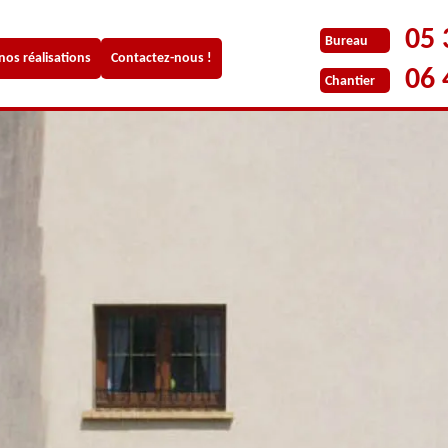
05 
Bureau
 nos réalisations
Contactez-nous !
06 
Chantier