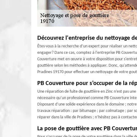
Découvrez l'entreprise du nettoyage de
Êtes-vous à la recherche d’un expert pour réaliser un nett
engager? Dans ce cas, comptez à l'entreprise PB Couvertu
Couverture met en œuvre à votre disposition pour s'entre
gouttière selon les méthodes à appliquer. Donc, qu'attende
Pradines 19170 pour effectuer un nettoyage de votre goutt
PB Couverture pour s’occuper de la rép
Une réparation de fuite de gouttière en Zinc n’est pas une i
nécessaire qu’un professionnel comme PB Couverture interv
Disposant d’une solide expérience dans le domaine ; notre 
travaux réparation : par bitumage ; par colmatage ; par sou
réparer dans la ville de Pradines ; n’hésitez pas à contact
La pose de gouttière avec PB Couvertu
Pour s’occuper de la pose de votre gouttière dans la ville 