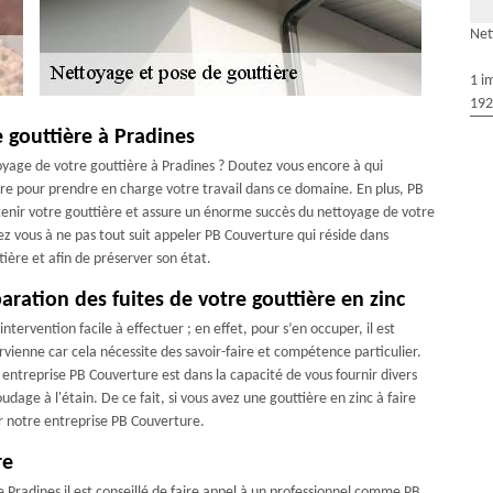
Net
1 i
192
 gouttière à Pradines
oyage de votre gouttière à Pradines ? Doutez vous encore à qui
re pour prendre en charge votre travail dans ce domaine. En plus, PB
tenir votre gouttière et assure un énorme succès du nettoyage de votre
z vous à ne pas tout suit appeler PB Couverture qui réside dans
ière et afin de préserver son état.
aration des fuites de votre gouttière en zinc
ntervention facile à effectuer ; en effet, pour s’en occuper, il est
ienne car cela nécessite des savoir-faire et compétence particulier.
entreprise PB Couverture est dans la capacité de vous fournir divers
dage à l'étain. De ce fait, si vous avez une gouttière en zinc à faire
er notre entreprise PB Couverture.
re
de Pradines il est conseillé de faire appel à un professionnel comme PB