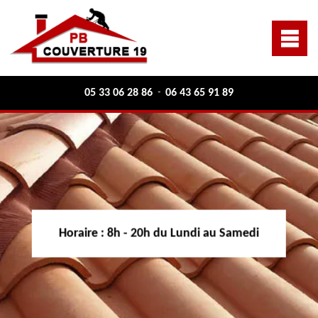
05 33 06 28 86
06 43 65 91 89
-
Horaire :
8h - 20h du Lundi au Samedi