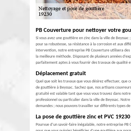
PB Couverture pour nettoyer votre gout
Si vous avez une gouttière en zinc dans la ville de Beyssac 
pour sa robustesse, sa résistance à la corrosion et aux dif
intervention, notre entreprise PB Couverture utilisera des
la meilleure méthode. Disposant de plusieurs années d’exp
parfaitement aptes à vous fournir des travaux de qualité
Déplacement gratuit
Quel que soit les travaux que vous désirez effectuer, que
de gouttière à Beyssac. Sachez que, nos artisans couvreur
gratuité est valable tant que vous vous trouvez dans notr
professionnel ou particulier dans la ville de Beyssac. Not
demandes ; nous pouvons travailler sur différents types de
La pose de gouttière zinc et PVC 1923
Pourvue d’un savoir-faire inégalable, notre entreprise PB
pour que vous puissiez bénéficier d’une gouttière aux normes