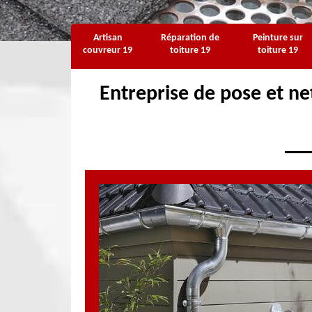
Artisan
Réparation de
Peinture sur
couvreur 19
toiture 19
toiture 19
Entreprise de pose et ne