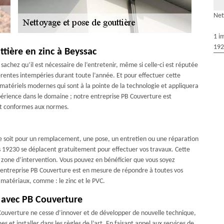
Net
1 i
192
tière en zinc à Beyssac
; sachez qu’il est nécessaire de l’entretenir, même si celle-ci est réputée
férentes intempéries durant toute l’année. Et pour effectuer cette
 matériels modernes qui sont à la pointe de la technologie et appliquera
érience dans le domaine ; notre entreprise PB Couverture est
 et conformes aux normes.
 ce soit pour un remplacement, une pose, un entretien ou une réparation
s 19230 se déplacent gratuitement pour effectuer vos travaux. Cette
e zone d’intervention. Vous pouvez en bénéficier que vous soyez
re entreprise PB Couverture est en mesure de répondre à toutes vos
 matériaux, comme : le zinc et le PVC.
0 avec PB Couverture
 Couverture ne cesse d’innover et de développer de nouvelle technique,
 et installer dans les règles de l’art. En faisant appel aux services de