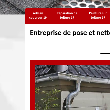
Artisan
Réparation de
Peinture sur
couvreur 19
toiture 19
toiture 19
Entreprise de pose et net