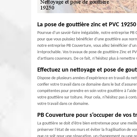
La pose de gouttière zinc et PVC 1925
Pourvue d’un savoir-faire inégalable, notre entreprise PB
pour que vous puissiez bénéficier d’une gouttière aux normes
notre entreprise PB Couverture, vous allez bénéficier d’un 
irréprochable. Vos travaux de pose de gouttière Zinc et P
d’artisans couvreurs. De ce fait, n’hésitez plus à remettre
Effectuez un nettoyage et pose de gou
Dispose de plusieurs années d'expérience en travail du net
confier votre travail dans ce domaine dans le but d'assurer
compétentes pour prendre en soin votre gouttière à l'aide 
votre gouttière sur toiture. Pour cela, n'hésitez pas à co
votre travail dans ce domaine.
PB Couverture pour s’occuper de vos t
La gouttière se doit d’être bien entretenue pour une meill
préserver l’état de vos murs et éviter la fragilisation de
que ce soit pour une réparation, un changement ou une pos