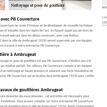
Net
1 i
0 avec PB Couverture
192
 Couverture ne cesse d’innover et de développer de nouvelle technique,
 et installer dans les règles de l’art. En faisant appel aux services de
travail exécuté dans les délais convenues, avec une finition
VC dans la ville de Ambrugeat 19250 seront supervisés par nos équipes
 vos travaux à notre entreprise PB Couverture.
ttière à Ambrugeat
toyage et pose de gouttière tel que PB Couverture, n'hésitez pas à le
 un résultat parfait. Par ailleurs, PB Couverture compte à ses équipes
d'un nettoyage en haute pression et assurent une forte installation de
ntacter PB Couverture qui se localise dans Ambrugeat 19250 pour confier
ravaux de gouttières Ambrugeat
eure descente des eaux pluviales ; cet entretien est nécessaire pour
 vos fondations. Vous pouvez compter sur notre entreprise PB Couverture
e de gouttière dans la ville de Ambrugeat 19250. Après l’intervention