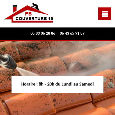
05 33 06 28 86
06 43 65 91 89
-
Horaire :
8h - 20h du Lundi au Samedi