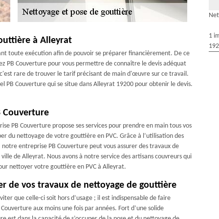
Net
1 i
ttière à Alleyrat
192
vant toute exécution afin de pouvoir se préparer financièrement. De ce
elez PB Couverture pour vous permettre de connaître le devis adéquat
c'est rare de trouver le tarif précisant de main d'œuvre sur ce travail.
pel PB Couverture qui se situe dans Alleyrat 19200 pour obtenir le devis.
B Couverture
eprise PB Couverture propose ses services pour prendre en main tous vos
r du nettoyage de votre gouttière en PVC. Grâce à l’utilisation des
 ; notre entreprise PB Couverture peut vous assurer des travaux de
lle de Alleyrat. Nous avons à notre service des artisans couvreurs qui
our nettoyer votre gouttière en PVC à Alleyrat.
er de vos travaux de nettoyage de gouttière
ter que celle-ci soit hors d’usage ; il est indispensable de faire
Couverture aux moins une fois par années. Fort d’une solide
e est dans la capacité de s’occuper de la pose et du nettoyage de