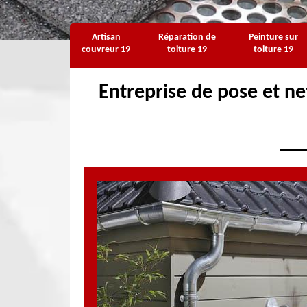
Artisan
Réparation de
Peinture sur
couvreur 19
toiture 19
toiture 19
Entreprise de pose et ne