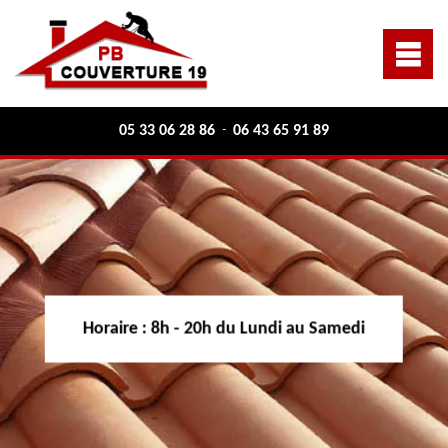
05 33 06 28 86
06 43 65 91 89
-
Horaire :
8h - 20h du Lundi au Samedi