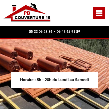
05 33 06 28 86
06 43 65 91 89
-
Horaire :
8h - 20h du Lundi au Samedi