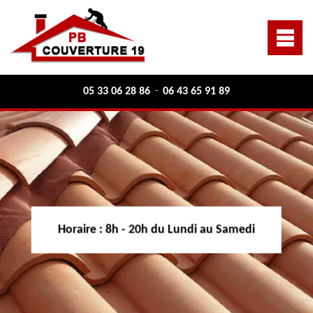
05 33 06 28 86
06 43 65 91 89
-
Horaire :
8h - 20h du Lundi au Samedi