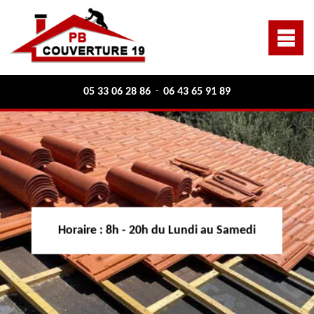
05 33 06 28 86
06 43 65 91 89
-
Horaire :
8h - 20h du Lundi au Samedi