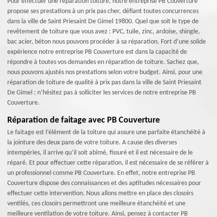
Pour effectuer une réparation toiture, notre entreprise PB Couverture
propose ses prestations à un prix pas cher, défiant toutes concurrences
dans la ville de Saint Priesaint De Gimel 19800. Quel que soit le type de
revêtement de toiture que vous avez : PVC, tuile, zinc, ardoise, shingle,
bac acier, béton nous pouvons procéder à sa réparation. Fort d’une solide
expérience notre entreprise PB Couverture est dans la capacité de
répondre à toutes vos demandes en réparation de toiture. Sachez que,
nous pouvons ajustés nos prestations selon votre budget. Ainsi, pour une
réparation de toiture de qualité à prix pas dans la ville de Saint Priesaint
De Gimel ; n’hésitez pas à solliciter les services de notre entreprise PB
Couverture.
Réparation de faitage avec PB Couverture
Le faitage est l’élément de la toiture qui assure une parfaite étanchéité à
la jointure des deux pans de votre toiture. A cause des diverses
intempéries, il arrive qu’il soit abîmé, fissuré et il est nécessaire de le
réparé. Et pour effectuer cette réparation, il est nécessaire de se référer à
un professionnel comme PB Couverture. En effet, notre entreprise PB
Couverture dispose des connaissances et des aptitudes nécessaires pour
effectuer cette intervention. Nous allons mettre en place des closoirs
ventilés, ces closoirs permettront une meilleure étanchéité et une
meilleure ventilation de votre toiture. Ainsi, pensez à contacter PB