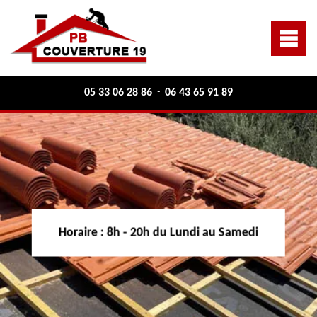
05 33 06 28 86
06 43 65 91 89
-
Horaire :
8h - 20h du Lundi au Samedi