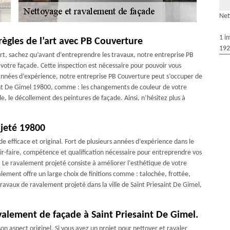
Net
1 i
règles de l’art avec PB Couverture
192
art, sachez qu’avant d’entreprendre les travaux, notre entreprise PB
otre façade. Cette inspection est nécessaire pour pouvoir vous
années d’expérience, notre entreprise PB Couverture peut s’occuper de
aint De Gimel 19800, comme : les changements de couleur de votre
de, le décollement des peintures de façade. Ainsi, n’hésitez plus à
jeté 19800
 efficace et original. Fort de plusieurs années d’expérience dans le
r-faire, compétence et qualification nécessaire pour entreprendre vos
. Le ravalement projeté consiste à améliorer l’esthétique de votre
valement offre un large choix de finitions comme : talochée, frottée,
travaux de ravalement projeté dans la ville de Saint Priesaint De Gimel,
avalement de façade à Saint Priesaint De Gimel.
n aspect originel. Si vous avez un projet pour nettoyer et ravaler