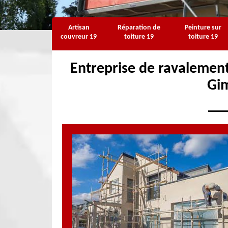
Artisan
Réparation de
Peinture sur
couvreur 19
toiture 19
toiture 19
Entreprise de ravalement
Gi