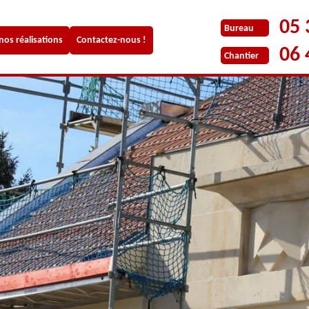
05 
Bureau
 nos réalisations
Contactez-nous !
06 
Chantier