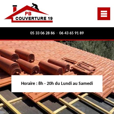
05 33 06 28 86
06 43 65 91 89
-
Horaire :
8h - 20h du Lundi au Samedi