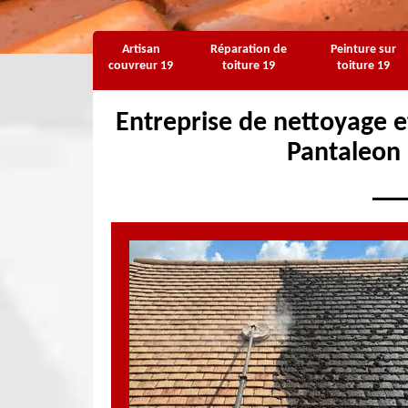
Artisan
Réparation de
Peinture sur
couvreur 19
toiture 19
toiture 19
Entreprise de nettoyage e
Pantaleon