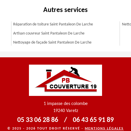
Autres services
Réparation de toiture Saint Pantaleon De Larche
Netto
Artisan couvreur Saint Pantaleon De Larche
Nettoyage de façade Saint Pantaleon De Larche
1 impasse des colombe
19240 Varetz
05 33 06 28 86
/
06 43 65 91 89
© 2025 - 2026 TOUT DROIT RÉSERVÉ -
MENTIONS LÉGALES