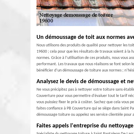
Un démoussage de toit aux normes av
Nous utilisons des produits de qualité pour nettoyer les toi
19600 ; cela pour que les résultats de travaux soient à la
normes. Grâce à l’utilisation de ces produits, nous vous as
performant. Les travaux que nous réalisons se font selon les
bénéficier d’un démoussage de toiture aux normes ; n’hési
Analysez le devis de démoussage et ne
Ne vous précipitez pas à nettoyer votre toiture sans établi
Couverture pour vous permettre d'évaluer tout le tarif né
vous puissiez fixer le prix à coûter. Sachez que cela vous
faites confiance à PB Couverture qui se siège dans Saint 
démoussage toiture ou appelez ses service clientèle pour 
Faites appels l'entreprise du nettoyag
Spécialiste du nettoyage toiture à Saint Pantaleon De Larc