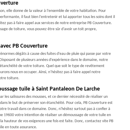
uverture
son, elle donne de la valeur à l’ensemble de votre habitation. Pour
rformante, il faut bien l’entretenir et lui apporter tous les soins dont il
sitez pas à faire appel aux services de notre entreprise PB Couverture.
age de toiture, vous pouvez être sûr d’avoir un toit propre,
e avec PB Couverture
’énormes dégâts à cause des fuites d’eau de pluie qui passe par votre
r. Disposant de plusieurs années d’expérience dans le domaine, notre
l’étanchéité de votre toiture. Quel que soit le type de revêtement
aurons nous en occuper. Ainsi, n’hésitez pas à faire appel notre
tre toiture.
oussage tuile à Saint Pantaleon De Larche
r les salissures des mousses, et ce dernier nécessité de réaliser un
 dans le but de préserver son étanchéité. Pour cela, PB Couverture est
otre travail dans ce domaine. Donc, n'hésitez surtout pas à confier à
e 19600 votre intention de réaliser un démoussage de votre tuile en
 la hauteur de vos exigences une fois est faite. Donc, contactez vite PB
ile en toute assurance.