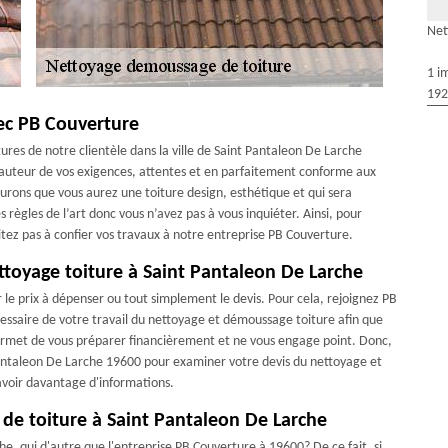
Net
1 i
192
ec PB Couverture
tures de notre clientèle dans la ville de Saint Pantaleon De Larche
 hauteur de vos exigences, attentes et en parfaitement conforme aux
surons que vous aurez une toiture design, esthétique et qui sera
 règles de l’art donc vous n’avez pas à vous inquiéter. Ainsi, pour
tez pas à confier vos travaux à notre entreprise PB Couverture.
ttoyage toiture à Saint Pantaleon De Larche
r le prix à dépenser ou tout simplement le devis. Pour cela, rejoignez PB
cessaire de votre travail du nettoyage et démoussage toiture afin que
 permet de vous préparer financièrement et ne vous engage point. Donc,
Pantaleon De Larche 19600 pour examiner votre devis du nettoyage et
avoir davantage d'informations.
e de toiture à Saint Pantaleon De Larche
he, qui d'autre que l'entreprise PB Couverture à 19600? De ce fait, si