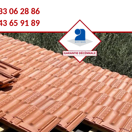
33 06 28 86
43 65 91 89