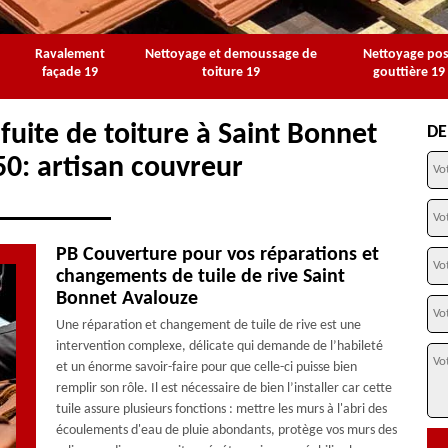
Ravalement
Nettoyage et demoussage de
Nettoyage po
façade 19
toiture 19
gouttière 19
fuite de toiture à Saint Bonnet
DE
0: artisan couvreur
PB Couverture pour vos réparations et
changements de tuile de rive Saint
Bonnet Avalouze
Une réparation et changement de tuile de rive est une
intervention complexe, délicate qui demande de l’habileté
et un énorme savoir-faire pour que celle-ci puisse bien
remplir son rôle. Il est nécessaire de bien l’installer car cette
tuile assure plusieurs fonctions : mettre les murs à l'abri des
écoulements d'eau de pluie abondants, protège vos murs des