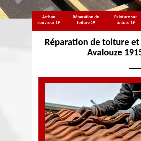
Artisan
Réparation de
Peinture sur
couvreur 19
toiture 19
toiture 19
Réparation de toiture et 
Avalouze 1915