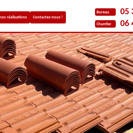
05 
Bureau
 nos réalisations
Contactez-nous !
06 
Chantier