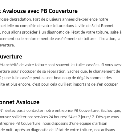
t Avalouze avec PB Couverture
e grosse dégradation. Fort de plusieurs années d’expérience notre
partielle ou complète de votre toiture dans la ville de Saint Bonnet
ous allons procéder à un diagnostic de l’état de votre toiture, suite à
lacement ou le renforcement de vos éléments de toiture : l’isolation, la
uverture.
uverture
étanchéité de votre toiture sont souvent les tuiles cassées. Si vous avez
uverture pour s’occuper de sa réparation. Sachez que, le changement de
50 ; une tuile cassée peut causer beaucoup de dégâts comme : des
ité et plus encore, c’est pour cela qu’il est important de s’en occuper
Bonnet Avalouze
? N’hésitez pas à contacter notre entreprise PB Couverture. Sachez que,
ouvez solliciter nos services 24 heures/ 24 et 7 jours/ 7. Dès que vous
ntreprise PB Couverture, nous disposons d’une équipe d’artisan
e nuit. Après un diagnostic de l’état de votre toiture, nos artisans