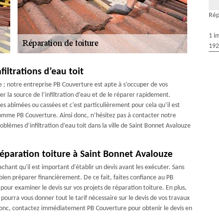
Rép
1 i
192
iltrations d’eau toit
e ; notre entreprise PB Couverture est apte à s’occuper de vos
r la source de l’infiltration d’eau et de le réparer rapidement.
iles abîmées ou cassées et c’est particulièrement pour cela qu’il est
l comme PB Couverture. Ainsi donc, n’hésitez pas à contacter notre
blèmes d’infiltration d’eau toit dans la ville de Saint Bonnet Avalouze
réparation toiture à Saint Bonnet Avalouze
achant qu'il est important d'établir un devis avant les exécuter. Sans
 bien préparer financièrement. De ce fait, faites confiance au PB
our examiner le devis sur vos projets de réparation toiture. En plus,
pourra vous donner tout le tarif nécessaire sur le devis de vos travaux
. Donc, contactez immédiatement PB Couverture pour obtenir le devis en