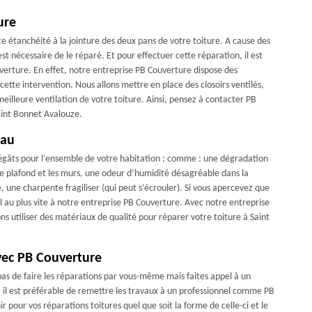
ure
ite étanchéité à la jointure des deux pans de votre toiture. A cause des
l est nécessaire de le réparé. Et pour effectuer cette réparation, il est
erture. En effet, notre entreprise PB Couverture dispose des
ette intervention. Nous allons mettre en place des closoirs ventilés,
eilleure ventilation de votre toiture. Ainsi, pensez à contacter PB
aint Bonnet Avalouze.
eau
dégâts pour l’ensemble de votre habitation ; comme : une dégradation
r le plafond et les murs, une odeur d’humidité désagréable dans la
, une charpente fragiliser (qui peut s’écrouler). Si vous apercevez que
el au plus vite à notre entreprise PB Couverture. Avec notre entreprise
ns utiliser des matériaux de qualité pour réparer votre toiture à Saint
vec PB Couverture
pas de faire les réparations par vous-même mais faites appel à un
, il est préférable de remettre les travaux à un professionnel comme PB
pour vos réparations toitures quel que soit la forme de celle-ci et le