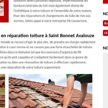
salissures divers parasites végétaux, imperméabilise les
bordures latérales du toit mais également donne de
l’esthétique à votre toiture et l’ensemble de votre maison.
NO
Pour des réparations et changements de tuile de rive aux
normes, faites appel à notre entreprise PB Couverture.
Bu
Ch
 en réparation toiture à Saint Bonnet Avalouze
 monde se recours d’agir le plus vite, de prendre en charge rapidement
lution à cours terme et ne rassure pas une forte étanchéité de toiture.
NO
cialistes dans ce domaine tel que les couvreurs d'urgence de PB
e qu'ils sont capables et s'adaptent facilement dans ce genre de
llation ou bien une rénovation de toiture à effectuer rapidement,
er une réparation de votre toiture urgemment.