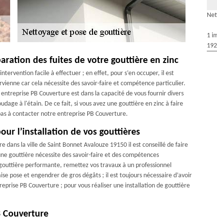
Net
1 i
192
aration des fuites de votre gouttière en zinc
ntervention facile à effectuer ; en effet, pour s’en occuper, il est
ienne car cela nécessite des savoir-faire et compétence particulier.
entreprise PB Couverture est dans la capacité de vous fournir divers
dage à l'étain. De ce fait, si vous avez une gouttière en zinc à faire
 pas à contacter notre entreprise PB Couverture.
our l’installation de vos gouttières
re dans la ville de Saint Bonnet Avalouze 19150 il est conseillé de faire
d’une gouttière nécessite des savoir-faire et des compétences
 gouttière performante, remettez vos travaux à un professionnel
e pose et engendrer de gros dégâts ; il est toujours nécessaire d’avoir
prise PB Couverture ; pour vous réaliser une installation de gouttière
B Couverture