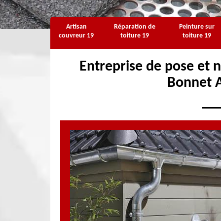
Artisan
Réparation de
Peinture sur
couvreur 19
toiture 19
toiture 19
Entreprise de pose et n
Bonnet 