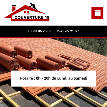
05 33 06 28 86
06 43 65 91 89
-
Horaire :
8h - 20h du Lundi au Samedi