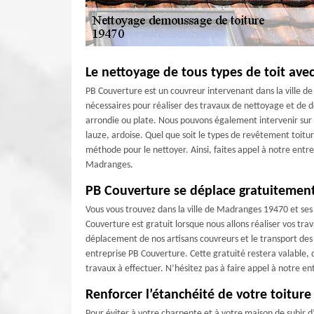
Le nettoyage de tous types de toit ave
PB Couverture est un couvreur intervenant dans la ville 
nécessaires pour réaliser des travaux de nettoyage et de d
arrondie ou plate. Nous pouvons également intervenir sur to
lauze, ardoise. Quel que soit le types de revêtement toitu
méthode pour le nettoyer. Ainsi, faites appel à notre entr
Madranges.
PB Couverture se déplace gratuitemen
Vous vous trouvez dans la ville de Madranges 19470 et ses
Couverture est gratuit lorsque nous allons réaliser vos tra
déplacement de nos artisans couvreurs et le transport des
entreprise PB Couverture. Cette gratuité restera valable, qu
travaux à effectuer. N’hésitez pas à faire appel à notre 
Renforcer l’étanchéité de votre toitur
Pour éviter à votre charpente et à votre maison de subir d