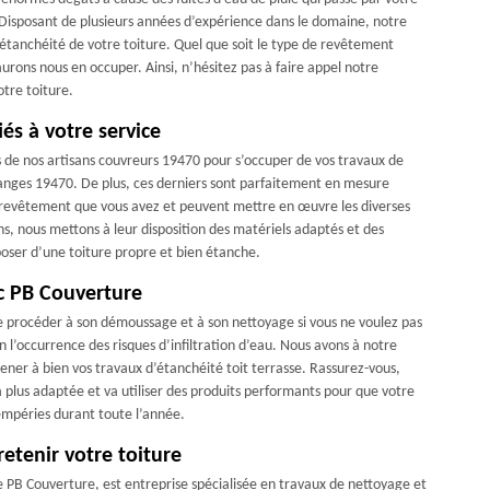
r. Disposant de plusieurs années d’expérience dans le domaine, notre
l’étanchéité de votre toiture. Quel que soit le type de revêtement
aurons nous en occuper. Ainsi, n’hésitez pas à faire appel notre
tre toiture.
és à votre service
s de nos artisans couvreurs 19470 pour s’occuper de vos travaux de
anges 19470. De plus, ces derniers sont parfaitement en mesure
de revêtement que vous avez et peuvent mettre en œuvre les diverses
ons, nous mettons à leur disposition des matériels adaptés et des
sposer d’une toiture propre et bien étanche.
ec PB Couverture
 de procéder à son démoussage et à son nettoyage si vous ne voulez pas
 l’occurrence des risques d’infiltration d’eau. Nous avons à notre
ener à bien vos travaux d’étanchéité toit terrasse. Rassurez-vous,
 plus adaptée et va utiliser des produits performants pour que votre
tempéries durant toute l’année.
etenir votre toiture
e PB Couverture, est entreprise spécialisée en travaux de nettoyage et