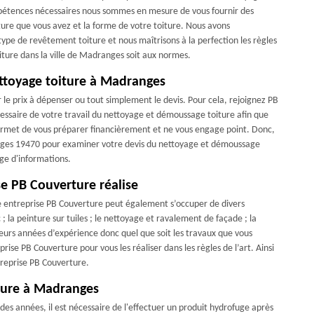
mpétences nécessaires nous sommes en mesure de vous fournir des
ture que vous avez et la forme de votre toiture. Nous avons
type de revêtement toiture et nous maîtrisons à la perfection les règles
iture dans la ville de Madranges soit aux normes.
ttoyage toiture à Madranges
r le prix à dépenser ou tout simplement le devis. Pour cela, rejoignez PB
cessaire de votre travail du nettoyage et démoussage toiture afin que
 permet de vous préparer financièrement et ne vous engage point. Donc,
anges 19470 pour examiner votre devis du nettoyage et démoussage
age d'informations.
se PB Couverture réalise
re entreprise PB Couverture peut également s’occuper de divers
 la peinture sur tuiles ; le nettoyage et ravalement de façade ; la
ieurs années d’expérience donc quel que soit les travaux que vous
ise PB Couverture pour vous les réaliser dans les règles de l’art. Ainsi
treprise PB Couverture.
iture à Madranges
es années, il est nécessaire de l'effectuer un produit hydrofuge après