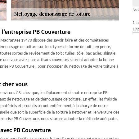
Net
1 i
192
c l’entreprise PB Couverture
de Madranges 19470 dispose des savoir-faire et des compétences
émoussage de toiture sur tous types de forme de toit : en pente,
utes sortes de revêtement de toit : tuiles, tôle, bac acier, shingle,
re que vous avez ; nos artisans couvreurs sauront adopter la bonne
eprise PB Couverture ; pour s’occuper du nettoyage de votre toiture à
t chez vous
 environs ? Sachez que, le déplacement de notre entreprise PB
vaux de nettoyage et de démoussage de toiture. En effet, les frais de
 matériels et produits seront entièrement à la charge de notre
elle que soit la superficie de la toiture à nettoyer et l’envergure des
entreprise PB Couverture, nous saurons adopter la méthode adéquate.
e avec PB Couverture
’énormes dégâts à cause des fuites d’eau de pluie qui passe par votre