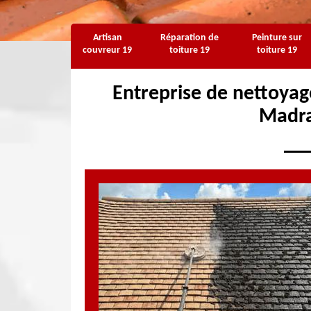
Artisan
Réparation de
Peinture sur
couvreur 19
toiture 19
toiture 19
Entreprise de nettoyag
Madra