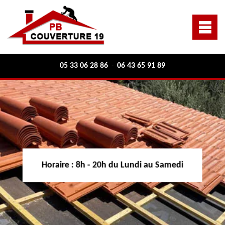
05 33 06 28 86
06 43 65 91 89
-
Horaire :
8h - 20h du Lundi au Samedi