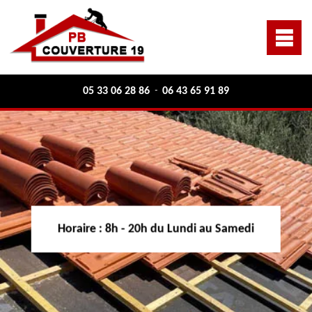
05 33 06 28 86
06 43 65 91 89
-
Horaire :
8h - 20h du Lundi au Samedi