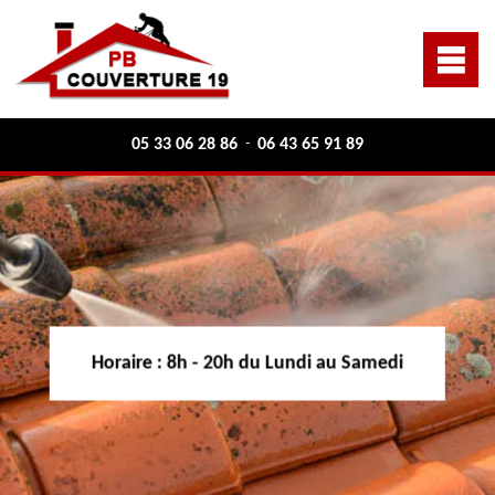
05 33 06 28 86
06 43 65 91 89
-
Horaire :
8h - 20h du Lundi au Samedi