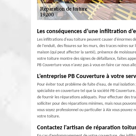
Les conséquences d’une infiltration d’
Les infiltrations d'eau toiture peuvent causer d'énormes 
de l’enduit, des fissures sur les murs, des traces noires su
maison (qui peut affecter la santé), présence de moisissure
votre toiture montre des signes de défaillance, faites app
PB Couverture vous n’avez pas à vous en faire car nous allo
L’entreprise PB Couverture à votre serv
Pour éviter tout problème de fuite d’eau, de mal isolation 
spécialiste en couverture tel que la société PB Couverture
de fournir les réparations adéquats. Pour effectuer des t
solliciter pour des réparations minimes, mais nous pouvons
vous soyez professionnel ou particulier à Aix vous pouvez 
votre toiture.
Contactez l'artisan de réparation toitu
En cas d’endommagement de votre couverture, des infiltrat