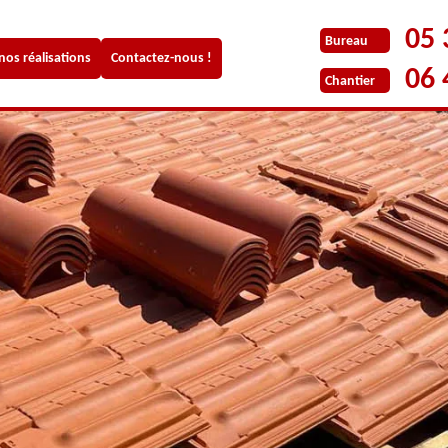
05 
Bureau
 nos réalisations
Contactez-nous !
06 
Chantier