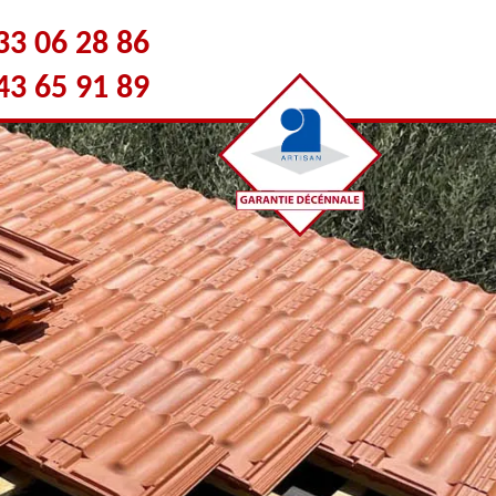
33 06 28 86
43 65 91 89