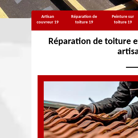
Artisan
Réparation de
Peinture sur
couvreur 19
toiture 19
toiture 19
Réparation de toiture et
artis