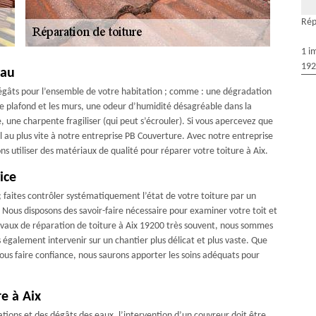
Rép
1 i
192
eau
dégâts pour l’ensemble de votre habitation ; comme : une dégradation
r le plafond et les murs, une odeur d’humidité désagréable dans la
, une charpente fragiliser (qui peut s’écrouler). Si vous apercevez que
el au plus vite à notre entreprise PB Couverture. Avec notre entreprise
ns utiliser des matériaux de qualité pour réparer votre toiture à Aix.
ice
; faites contrôler systématiquement l’état de votre toiture par un
. Nous disposons des savoir-faire nécessaire pour examiner votre toit et
ravaux de réparation de toiture à Aix 19200 très souvent, nous sommes
 également intervenir sur un chantier plus délicat et plus vaste. Que
nous faire confiance, nous saurons apporter les soins adéquats pour
re à Aix
ions et des dégâts des eaux, l’intervention d’un couvreur doit être