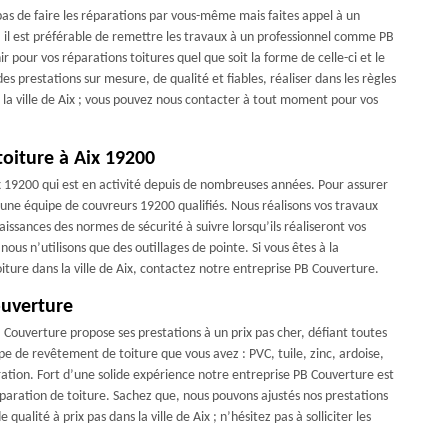
pas de faire les réparations par vous-même mais faites appel à un
, il est préférable de remettre les travaux à un professionnel comme PB
pour vos réparations toitures quel que soit la forme de celle-ci et le
 prestations sur mesure, de qualité et fiables, réaliser dans les règles
s la ville de Aix ; vous pouvez nous contacter à tout moment pour vos
toiture à Aix 19200
ix 19200 qui est en activité depuis de nombreuses années. Pour assurer
’une équipe de couvreurs 19200 qualifiés. Nous réalisons vos travaux
naissances des normes de sécurité à suivre lorsqu’ils réaliseront vos
nous n’utilisons que des outillages de pointe. Si vous êtes à la
iture dans la ville de Aix, contactez notre entreprise PB Couverture.
ouverture
 Couverture propose ses prestations à un prix pas cher, défiant toutes
ype de revêtement de toiture que vous avez : PVC, tuile, zinc, ardoise,
ration. Fort d’une solide expérience notre entreprise PB Couverture est
aration de toiture. Sachez que, nous pouvons ajustés nos prestations
ualité à prix pas dans la ville de Aix ; n’hésitez pas à solliciter les