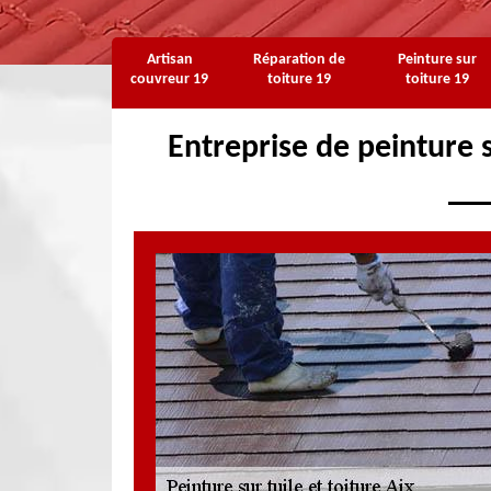
Artisan
Réparation de
Peinture sur
couvreur 19
toiture 19
toiture 19
Entreprise de peinture s